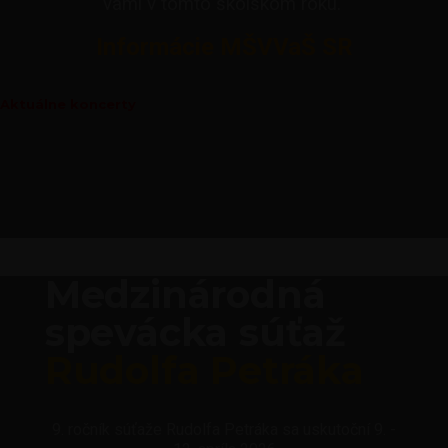
vami v tomto školskom roku.
Informácie MŠVVaŠ SR
Aktuálne koncerty
Medzinárodná
spevácka súťaž
Rudolfa Petráka
9. ročník súťaže Rudolfa Petráka sa uskutoční 9. -