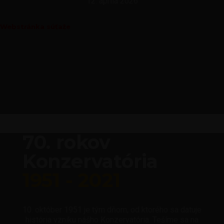
12. apríla 2026
Webstránka súťaže
70. rokov
Konzervatória
1951 - 2021
10. október 1951 je tým dňom, od ktorého sa datuje
história vzniku nášho Konzervatória. Tešíme sa na