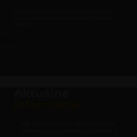
huslista a pedagóg, zakladateľ Hudobnej školy
ktorá vznikla ako jedna z prvých na Slovensku v
roku 1927.
Čítať viac
Aktuálne
informácie
Milí študenti, rodičia, učitelia, priatelia,
tešíme sa na spoluprácu a stretnutia s