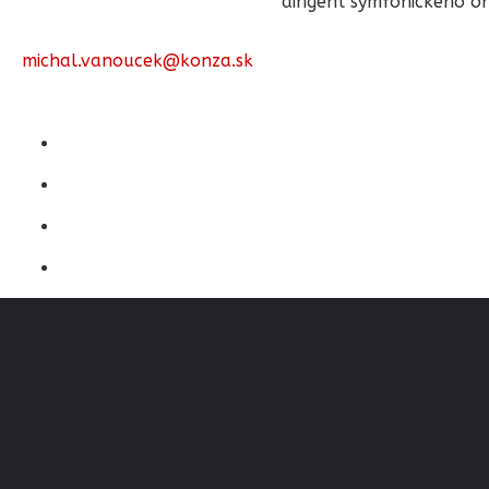
dirigent symfonického or
michal.vanoucek@konza.sk
Adresa školy
J. M. Hurbana 48, 010 01, Žilina, Slovensko
+421 905 668 780