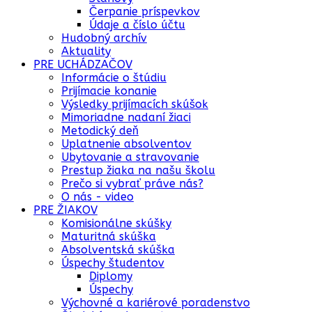
Čerpanie príspevkov
Údaje a číslo účtu
Hudobný archív
Aktuality
PRE UCHÁDZAČOV
Informácie o štúdiu
Prijímacie konanie
Výsledky prijímacích skúšok
Mimoriadne nadaní žiaci
Metodický deň
Uplatnenie absolventov
Ubytovanie a stravovanie
Prestup žiaka na našu školu
Prečo si vybrať práve nás?
O nás - video
PRE ŽIAKOV
Komisionálne skúšky
Maturitná skúška
Absolventská skúška
Úspechy študentov
Diplomy
Úspechy
Výchovné a kariérové poradenstvo