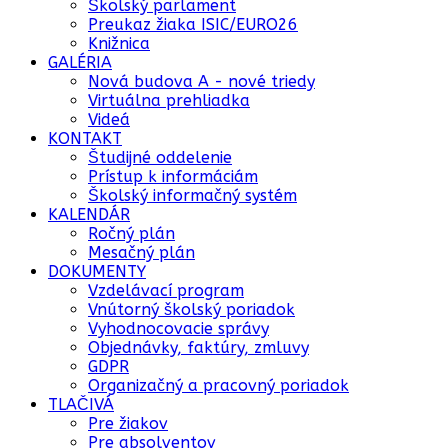
Školský parlament
Preukaz žiaka ISIC/EURO26
Knižnica
GALÉRIA
Nová budova A - nové triedy
Virtuálna prehliadka
Videá
KONTAKT
Študijné oddelenie
Prístup k informáciám
Školský informačný systém
KALENDÁR
Ročný plán
Mesačný plán
DOKUMENTY
Vzdelávací program
Vnútorný školský poriadok
Vyhodnocovacie správy
Objednávky, faktúry, zmluvy
GDPR
Organizačný a pracovný poriadok
TLAČIVÁ
Pre žiakov
Pre absolventov