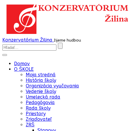
Konzervatórium Žilina
žijeme hudbou
Domov
O ŠKOLE
Moja stredná
História školy
Organizácia vyučovania
Vedenie školy
Umelecká rada
Pedagógovia
Rada školy
Priestory
Zriaďovateľ
ZRŠ
Stanovy