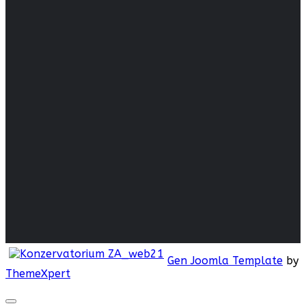
Zriaďovateľ
Hospodárenie
s majetkom
Fotoalbum
Župné noviny
Copyright © 2018
Konzervatórium Žilina. All
Rights Reserved.
Admin:Ing.Peter Margetín
Gen Joomla Template
by
ThemeXpert